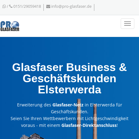
/
0151/29059418
info@pro-glasfaser.de
Glasfaser Business &
Geschäftskunden
Elsterwerda
Erweiterung des
Glasfaser-Netz
in Elsterwerda für
Geschäftskunden.
Seien Sie Ihren Wettbewerbern mit Lichtgeschwindigkeit
voraus - mit einem
Glasfaser-Direktanschluss
!