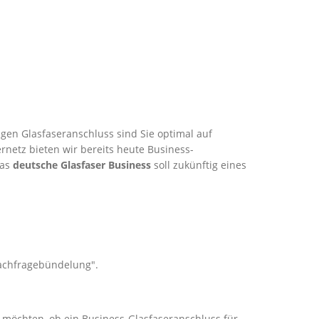
gen Glasfaseranschluss sind Sie optimal auf
rnetz bieten wir bereits heute Business-
Das
deutsche Glasfaser Business
soll zukünftig eines
Nachfragebündelung".
al
n möchten, ob ein Business-Glasfaseranschluss für