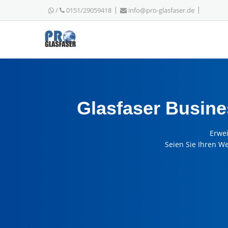
/
0151/29059418
info@pro-glasfaser.de
Glasfaser Busine
Erwe
Seien Sie Ihren W