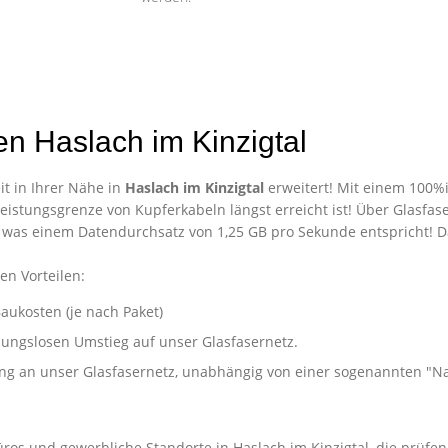
n Haslach im Kinzigtal
t in Ihrer Nähe in
Haslach im Kinzigtal
erweitert! Mit einem 100%i
eistungsgrenze von Kupferkabeln längst erreicht ist! Über Glasfase
 was einem Datendurchsatz von 1,25 GB pro Sekunde entspricht! 
en Vorteilen:
aukosten (je nach Paket)
ibungslosen Umstieg auf unser Glasfasernetz.
ung an unser Glasfasernetz, unabhängig von einer sogenannten "
nternehmen in Haslach im Kinzigt
üros und gewerbliche Standorte in Haslach im Kinzigtal, die prüfe