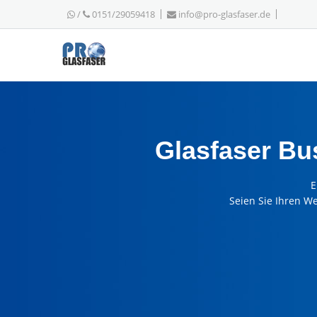
/
0151/29059418
info@pro-glasfaser.de
Glasfaser B
E
Seien Sie Ihren W