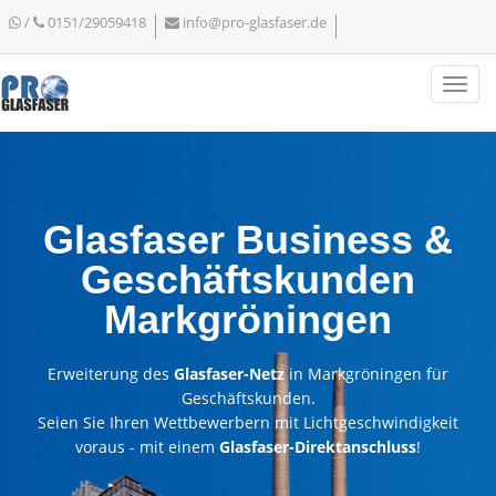
/
0151/29059418
info@pro-glasfaser.de
Glasfaser Business &
Geschäftskunden
Markgröningen
Erweiterung des
Glasfaser-Netz
in Markgröningen für
Geschäftskunden.
Seien Sie Ihren Wettbewerbern mit Lichtgeschwindigkeit
voraus - mit einem
Glasfaser-Direktanschluss
!