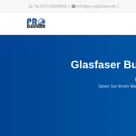
/
0151/29059418
info@pro-glasfaser.de
Glasfaser B
Seien Sie Ihren W