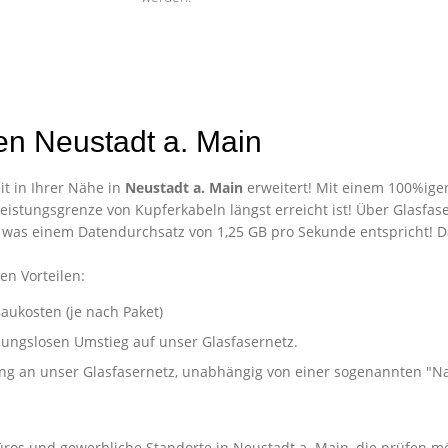
en Neustadt a. Main
t in Ihrer Nähe in
Neustadt a. Main
erweitert! Mit einem 100%igen
eistungsgrenze von Kupferkabeln längst erreicht ist! Über Glasfase
 was einem Datendurchsatz von 1,25 GB pro Sekunde entspricht! 
en Vorteilen:
aukosten (je nach Paket)
ibungslosen Umstieg auf unser Glasfasernetz.
ung an unser Glasfasernetz, unabhängig von einer sogenannten "
nternehmen in Neustadt a. Main
Büros und gewerbliche Standorte in Neustadt a. Main, die prüfen m