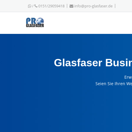
/
0151/29059418
info@pro-glasfaser.de
Glasfaser Busi
Erw
Seien Sie Ihren W