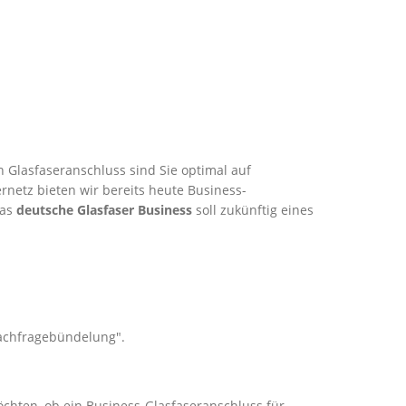
 Glasfaseranschluss sind Sie optimal auf
rnetz bieten wir bereits heute Business-
Das
deutsche Glasfaser Business
soll zukünftig eines
Nachfragebündelung".
öchten, ob ein Business-Glasfaseranschluss für