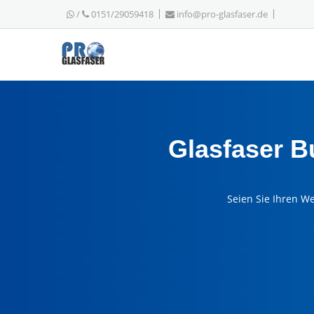
/
0151/29059418
info@pro-glasfaser.de
Glasfaser B
Seien Sie Ihren W