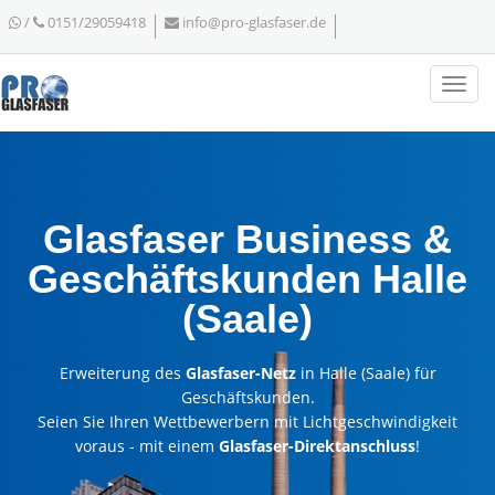
/
0151/29059418
info@pro-glasfaser.de
Glasfaser Business &
Geschäftskunden Halle
(Saale)
Erweiterung des
Glasfaser-Netz
in Halle (Saale) für
Geschäftskunden.
Seien Sie Ihren Wettbewerbern mit Lichtgeschwindigkeit
voraus - mit einem
Glasfaser-Direktanschluss
!