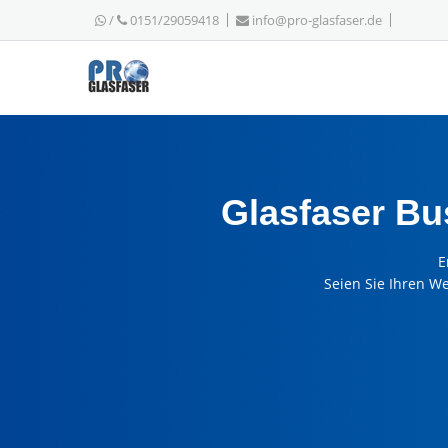
/
0151/29059418
info@pro-glasfaser.de
Glasfaser B
E
Seien Sie Ihren W