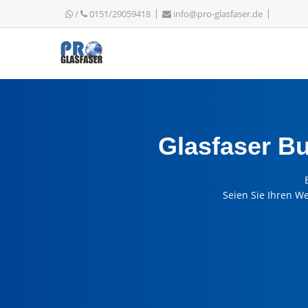
/
0151/29059418
info@pro-glasfaser.de
Glasfaser B
Seien Sie Ihren W