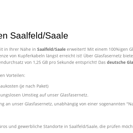
n Saalfeld/Saale
t in Ihrer Nähe in
Saalfeld/Saale
erweitert! Mit einem 100%igen Gl
nze von Kupferkabeln längst erreicht ist! Über Glasfasernetz biet
ndurchsatz von 1,25 GB pro Sekunde entspricht! Das
deutsche Gla
en Vorteilen:
aukosten (je nach Paket)
ibungslosen Umstieg auf unser Glasfasernetz.
ung an unser Glasfasernetz, unabhängig von einer sogenannten "
nternehmen in Saalfeld/Saale
üros und gewerbliche Standorte in Saalfeld/Saale, die prüfen möch