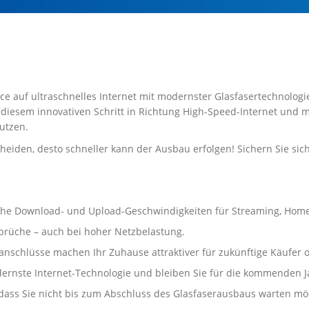
nce auf ultraschnelles Internet mit modernster Glasfasertechnologie
 diesem innovativen Schritt in Richtung High-Speed-Internet und 
utzen.
heiden, desto schneller kann der Ausbau erfolgen! Sichern Sie sic
t hohe Download- und Upload-Geschwindigkeiten für Streaming, Hom
brüche – auch bei hoher Netzbelastung.
anschlüsse machen Ihr Zuhause attraktiver für zukünftige Käufer o
dernste Internet-Technologie und bleiben Sie für die kommenden J
ass Sie nicht bis zum Abschluss des Glasfaserausbaus warten möch