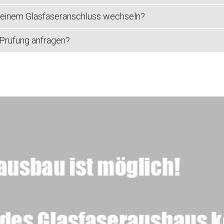
u einem Glasfaseranschluss wechseln?
-Prüfung anfragen?