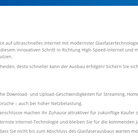
ce auf ultraschnelles Internet mit modernster Glasfasertechnologie
 diesem innovativen Schritt in Richtung High-Speed-Internet und 
utzen.
heiden, desto schneller kann der Ausbau erfolgen! Sichern Sie sic
t hohe Download- und Upload-Geschwindigkeiten für Streaming, Hom
brüche – auch bei hoher Netzbelastung.
anschlüsse machen Ihr Zuhause attraktiver für zukünftige Käufer o
dernste Internet-Technologie und bleiben Sie für die kommenden J
ass Sie nicht bis zum Abschluss des Glasfaserausbaus warten möch