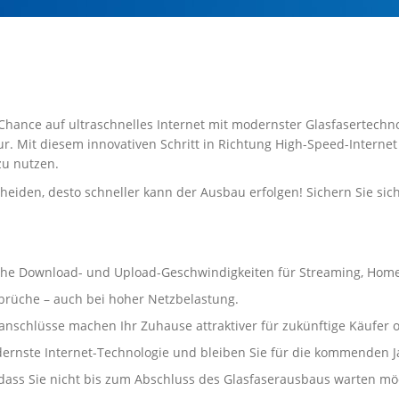
 Chance auf ultraschnelles Internet mit modernster Glasfasertechno
ur. Mit diesem innovativen Schritt in Richtung High-Speed-Interne
zu nutzen.
heiden, desto schneller kann der Ausbau erfolgen! Sichern Sie sic
t hohe Download- und Upload-Geschwindigkeiten für Streaming, Hom
brüche – auch bei hoher Netzbelastung.
anschlüsse machen Ihr Zuhause attraktiver für zukünftige Käufer o
dernste Internet-Technologie und bleiben Sie für die kommenden J
ass Sie nicht bis zum Abschluss des Glasfaserausbaus warten möch