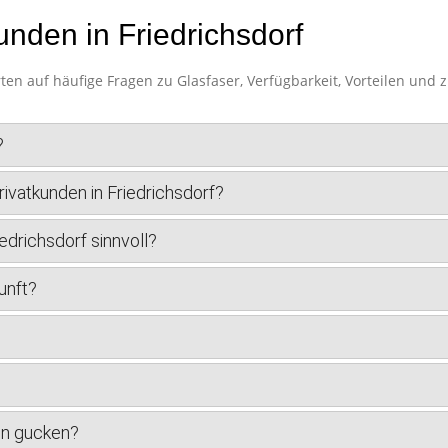
unden in Friedrichsdorf
ten auf häufige Fragen zu Glasfaser, Verfügbarkeit, Vorteilen und
?
ivatkunden in Friedrichsdorf?
iedrichsdorf sinnvoll?
unft?
en gucken?