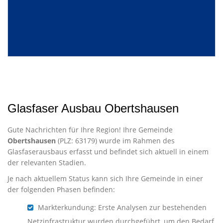
Glasfaser Ausbau Obertshausen
Gute Nachrichten für Ihre Region! Ihre Gemeinde
Obertshausen
(PLZ: 63179) wurde im Rahmen des
Glasfaserausbaus erfasst und befindet sich aktuell in einem
der relevanten Stadien.
Je nach aktuellem Status kann sich Ihre Gemeinde in einer
der folgenden Phasen befinden:
Markterkundung: Erste Analysen zur bestehenden
Netzinfrastruktur wurden durchgeführt, um den Bedarf