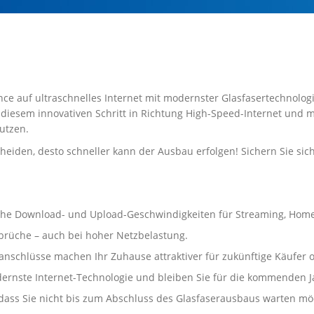
nce auf ultraschnelles Internet mit modernster Glasfasertechnologi
 diesem innovativen Schritt in Richtung High-Speed-Internet und 
utzen.
heiden, desto schneller kann der Ausbau erfolgen! Sichern Sie sic
t hohe Download- und Upload-Geschwindigkeiten für Streaming, Hom
brüche – auch bei hoher Netzbelastung.
anschlüsse machen Ihr Zuhause attraktiver für zukünftige Käufer o
dernste Internet-Technologie und bleiben Sie für die kommenden J
ass Sie nicht bis zum Abschluss des Glasfaserausbaus warten möch