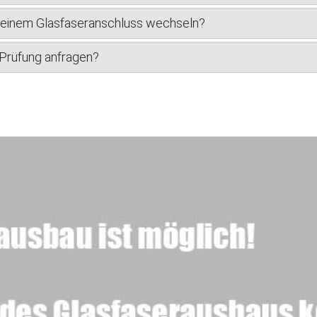
u einem Glasfaseranschluss wechseln?
-Prüfung anfragen?