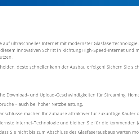
e auf ultraschnelles Internet mit modernster Glasfasertechnologie.
 diesem innovativen Schritt in Richtung High-Speed-Internet und 
utzen.
heiden, desto schneller kann der Ausbau erfolgen! Sichern Sie sic
t hohe Download- und Upload-Geschwindigkeiten für Streaming, Hom
brüche – auch bei hoher Netzbelastung.
anschlüsse machen Ihr Zuhause attraktiver für zukünftige Käufer o
dernste Internet-Technologie und bleiben Sie für die kommenden J
ass Sie nicht bis zum Abschluss des Glasfaserausbaus warten möch