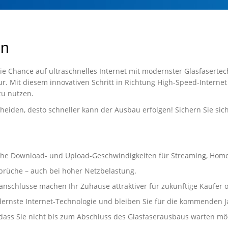
in
die Chance auf ultraschnelles Internet mit modernster Glasfasertec
ur. Mit diesem innovativen Schritt in Richtung High-Speed-Interne
zu nutzen.
heiden, desto schneller kann der Ausbau erfolgen! Sichern Sie sic
t hohe Download- und Upload-Geschwindigkeiten für Streaming, Hom
brüche – auch bei hoher Netzbelastung.
anschlüsse machen Ihr Zuhause attraktiver für zukünftige Käufer o
dernste Internet-Technologie und bleiben Sie für die kommenden J
ass Sie nicht bis zum Abschluss des Glasfaserausbaus warten möch